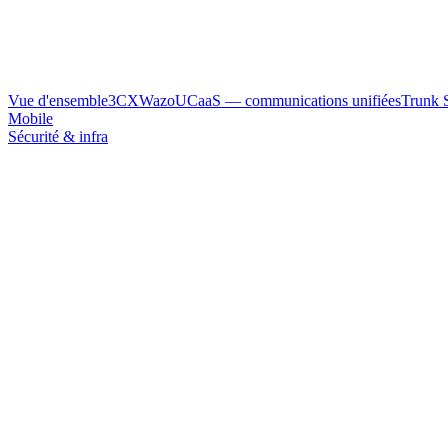
Vue d'ensemble
3CX
Wazo
UCaaS — communications unifiées
Trunk 
Mobile
Sécurité & infra