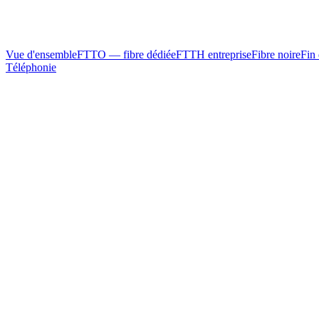
Vue d'ensemble
FTTO — fibre dédiée
FTTH entreprise
Fibre noire
Fin 
Téléphonie