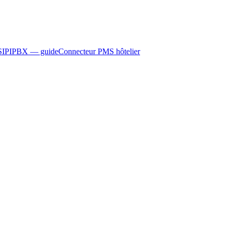
SIP
IPBX — guide
Connecteur PMS hôtelier