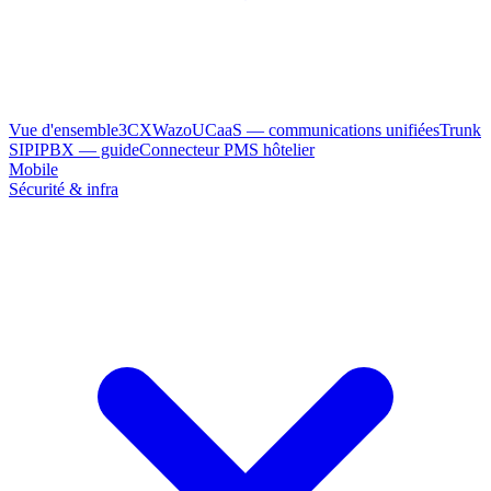
Vue d'ensemble
3CX
Wazo
UCaaS — communications unifiées
Trunk
SIP
IPBX — guide
Connecteur PMS hôtelier
Mobile
Sécurité & infra