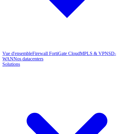
Vue d'ensemble
Firewall FortiGate Cloud
MPLS & VPN
SD-
WAN
Nos datacenters
Solutions