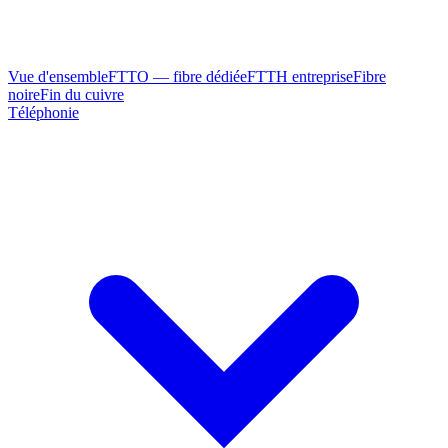
Vue d'ensemble
FTTO — fibre dédiée
FTTH entreprise
Fibre
noire
Fin du cuivre
Téléphonie