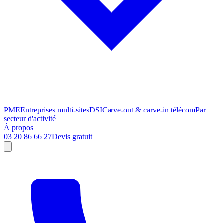
PME
Entreprises multi-sites
DSI
Carve-out & carve-in télécom
Par
secteur d'activité
À propos
03 20 86 66 27
Devis gratuit