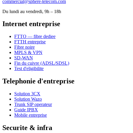
commercial@sphere-telecom.com
Du lundi au vendredi, 9h – 18h
Internet entreprise
FTTO — fibre dediee
FTTH entreprise
Fibre noire
MPLS & VPN
SD-WAN
Fin du cuivre (ADSL/SDSL)
Test d'eligibilite
Telephonie d'entreprise
Solution 3CX
Solution Wazo
Trunk SIP operateur
Guide IPBX
Mobile entreprise
Securite & infra