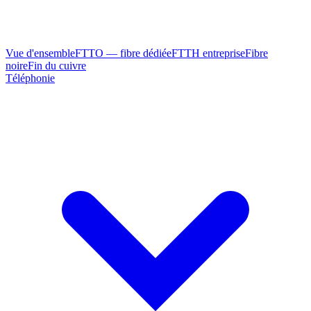
Vue d'ensemble
FTTO — fibre dédiée
FTTH entreprise
Fibre
noire
Fin du cuivre
Téléphonie