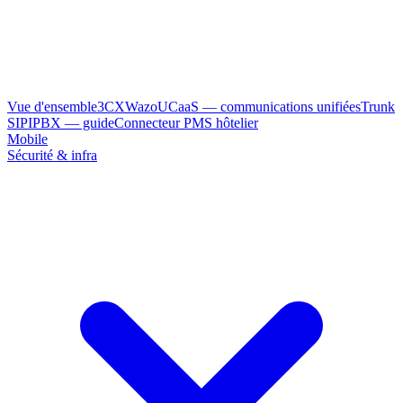
Vue d'ensemble
3CX
Wazo
UCaaS — communications unifiées
Trunk
SIP
IPBX — guide
Connecteur PMS hôtelier
Mobile
Sécurité & infra