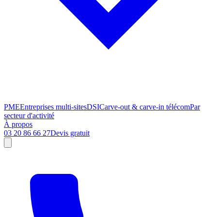
PME
Entreprises multi-sites
DSI
Carve-out & carve-in télécom
Par
secteur d'activité
À propos
03 20 86 66 27
Devis gratuit