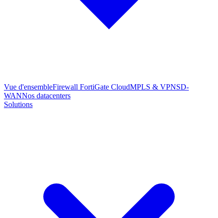
Vue d'ensemble
Firewall FortiGate Cloud
MPLS & VPN
SD-
WAN
Nos datacenters
Solutions