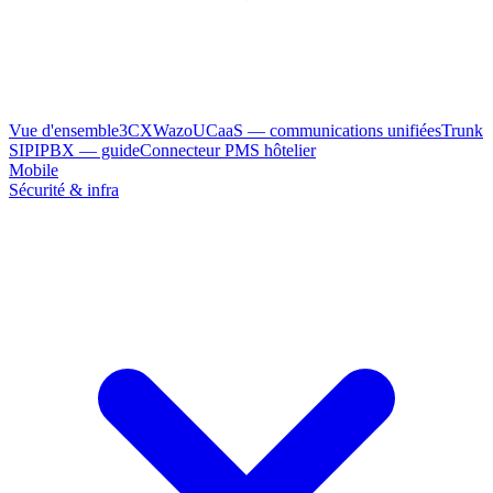
Vue d'ensemble
3CX
Wazo
UCaaS — communications unifiées
Trunk
SIP
IPBX — guide
Connecteur PMS hôtelier
Mobile
Sécurité & infra