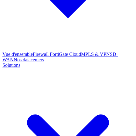
Vue d'ensemble
Firewall FortiGate Cloud
MPLS & VPN
SD-
WAN
Nos datacenters
Solutions