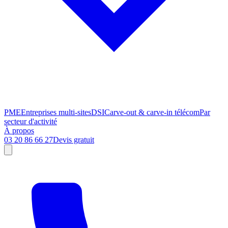
PME
Entreprises multi-sites
DSI
Carve-out & carve-in télécom
Par
secteur d'activité
À propos
03 20 86 66 27
Devis gratuit