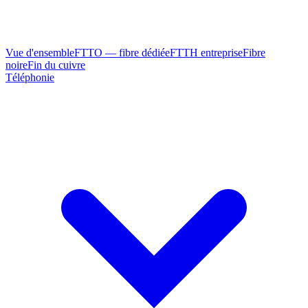
Vue d'ensemble
FTTO — fibre dédiée
FTTH entreprise
Fibre
noire
Fin du cuivre
Téléphonie