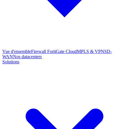
Vue d'ensemble
Firewall FortiGate Cloud
MPLS & VPN
SD-
WAN
Nos datacenters
Solutions