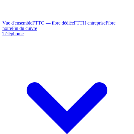
Vue d'ensemble
FTTO — fibre dédiée
FTTH entreprise
Fibre
noire
Fin du cuivre
Téléphonie