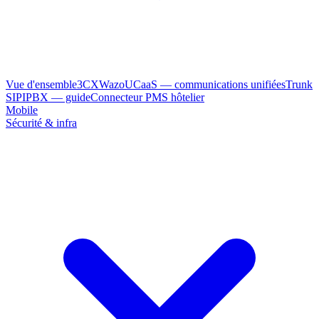
Vue d'ensemble
3CX
Wazo
UCaaS — communications unifiées
Trunk
SIP
IPBX — guide
Connecteur PMS hôtelier
Mobile
Sécurité & infra