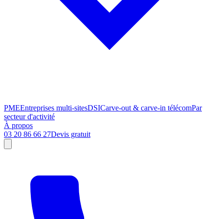
PME
Entreprises multi-sites
DSI
Carve-out & carve-in télécom
Par
secteur d'activité
À propos
03 20 86 66 27
Devis gratuit